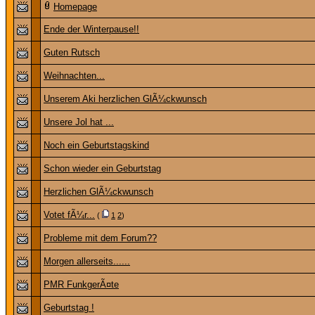
Homepage
Ende der Winterpause!!
Guten Rutsch
Weihnachten...
Unserem Aki herzlichen GlÃ¼ckwunsch
Unsere Jol hat ...
Noch ein Geburtstagskind
Schon wieder ein Geburtstag
Herzlichen GlÃ¼ckwunsch
Votet fÃ¼r...
(
1
2
)
Probleme mit dem Forum??
Morgen allerseits......
PMR FunkgerÃ¤te
Geburtstag !