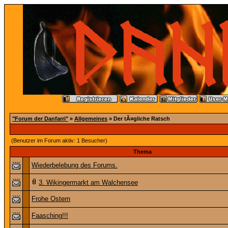
"Forum der Danfarri"
»
Allgemeines
» Der tÃ¤gliche Ratsch
(Benutzer im Forum aktiv: 1 Besucher)
Thema
Wiederbelebung des Forums.
3. Wikingermarkt am Walchensee
Frohe Ostern
Faasching!!!