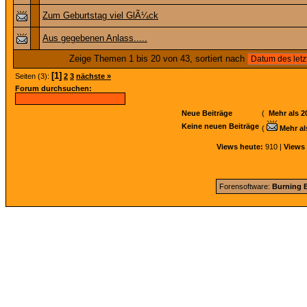
Zum Geburtstag viel GlÃ¼ck
Aus gegebenen Anlass.....
Zeige Themen 1 bis 20 von 43, sortiert nach
[1]
Seiten (3):
2
3
nächste »
Forum durchsuchen:
Neue Beiträge
(
Mehr als 2
Keine neuen Beiträge
(
Mehr al
Views heute:
910 |
Views 
Forensoftware:
Burning B