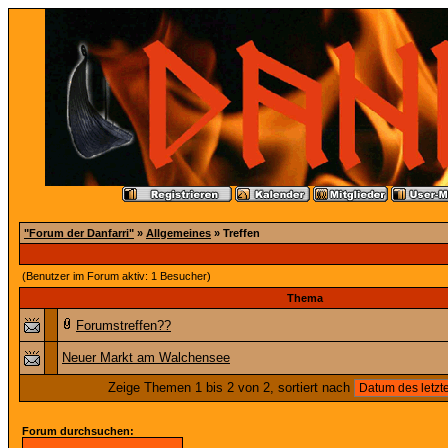
"Forum der Danfarri"
»
Allgemeines
» Treffen
(Benutzer im Forum aktiv: 1 Besucher)
Thema
Forumstreffen??
Neuer Markt am Walchensee
Zeige Themen 1 bis 2 von 2, sortiert nach
Forum durchsuchen: