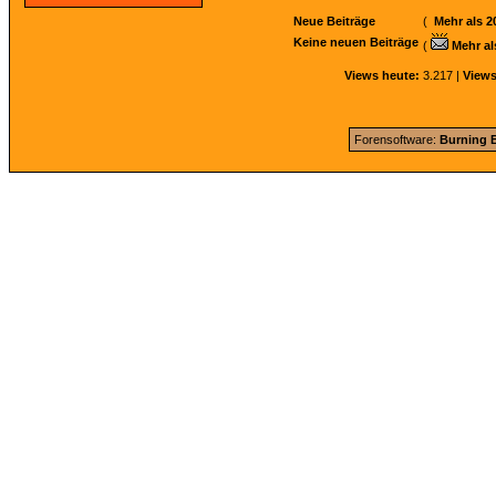
Neue Beiträge
(
Mehr als 2
Keine neuen Beiträge
(
Mehr al
Views heute:
3.217 |
Views
Forensoftware:
Burning B