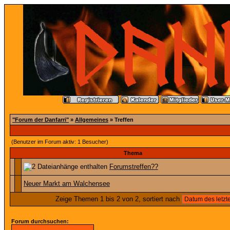
"Forum der Danfarri"
»
Allgemeines
» Treffen
(Benutzer im Forum aktiv: 1 Besucher)
Thema
Forumstreffen??
Neuer Markt am Walchensee
Zeige Themen 1 bis 2 von 2, sortiert nach
Forum durchsuchen: