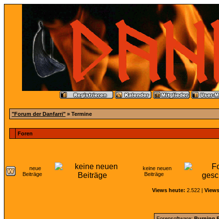
"Forum der Danfarri"
» Termine
Foren
neue
keine neuen
Beiträge
Beiträge
Views heute:
2.522 |
Views
Forensoftware:
Burning B