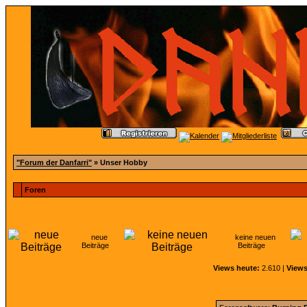
"Forum der Danfarri"
» Unser Hobby
Foren
neue
keine neuen
Beiträge
Beiträge
Views heute:
2.610 |
Views