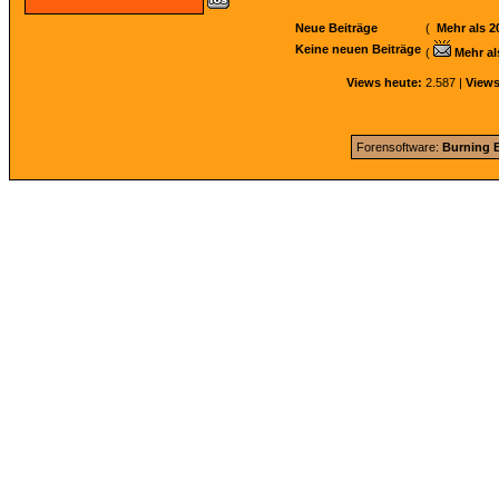
Neue Beiträge
(
Mehr als 2
Keine neuen Beiträge
(
Mehr al
Views heute:
2.587 |
Views
Forensoftware:
Burning B