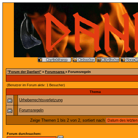
"Forum der Danfarri"
»
Forumsarea
» Forumsregeln
(Benutzer im Forum aktiv: 1 Besucher)
Thema
Urheberrechtsverletzung
Forumsregeln
Zeige Themen 1 bis 2 von 2, sortiert nach
Forum durchsuchen: