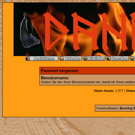
Passwort vergessen
Benutzername:
Geben Sie hier Ihren Benutzernamen ein, damit wir Ihnen weite
Views heute:
1.977 |
Views
Forensoftware:
Burning B