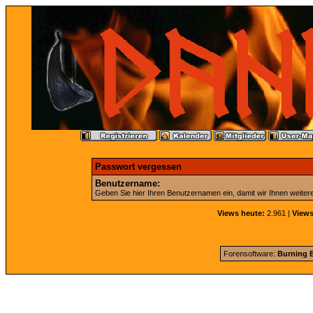
Passwort vergessen
Benutzername:
Geben Sie hier Ihren Benutzernamen ein, damit wir Ihnen weite
Views heute:
2.961 |
Views
Forensoftware:
Burning B