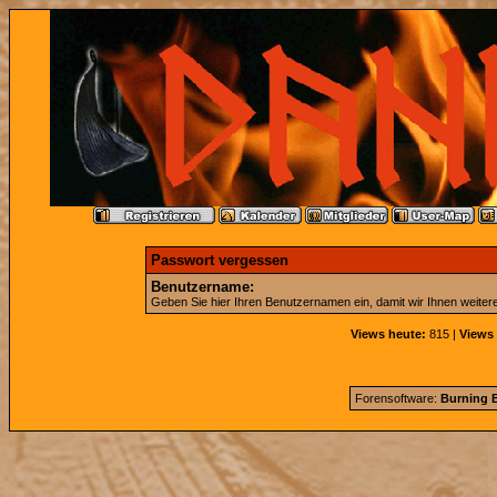
Passwort vergessen
Benutzername:
Geben Sie hier Ihren Benutzernamen ein, damit wir Ihnen weite
Views heute:
815 |
Views 
Forensoftware:
Burning B