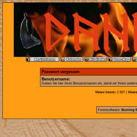
Passwort vergessen
Benutzername:
Geben Sie hier Ihren Benutzernamen ein, damit wir Ihnen weite
Views heute:
2.997 |
Views
Forensoftware:
Burning B