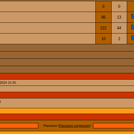
0
0
86
13
222
44
10
2
.2024
15:36
.
)
Passwort (
Passwort vergessen
):