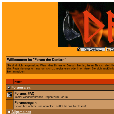
Willkommen im "Forum der Danfarri"
Sie sind nicht angemeldet. Wenn dies Ihr erster Besuch hier ist, lesen Sie sich die
Hil
das
Registrierungsformular
um sich zu registrieren oder
informieren
Sie sich ausführli
hier
anmelden.
Foren
Forumsarea
Forums FAQ
Immer wiederkehrende Fragen zum Forum
Forumsregeln
Bevor ihr Euch bei uns anmeldet, solltet ihr das hier lesen!!
Allgemeines