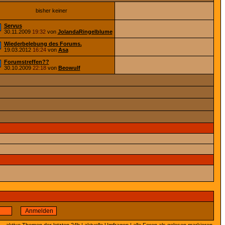
bisher keiner
Servus
30.11.2009
19:32
von
JolandaRingelblume
Wiederbelebung des Forums.
19.03.2012
16:24
von
Asa
Forumstreffen??
30.10.2009
22:18
von
Beowulf