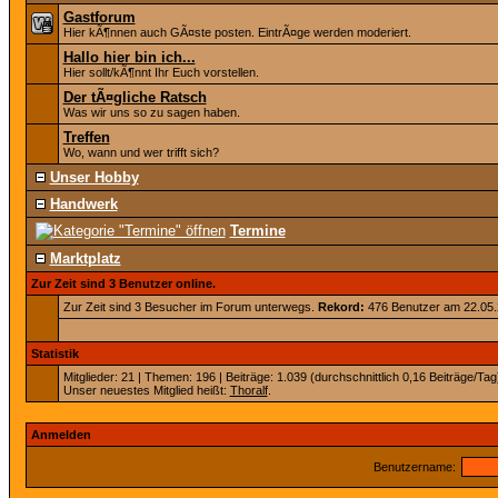
Gastforum
Hier kÃ¶nnen auch GÃ¤ste posten. EintrÃ¤ge werden moderiert.
Hallo hier bin ich...
Hier sollt/kÃ¶nnt Ihr Euch vorstellen.
Der tÃ¤gliche Ratsch
Was wir uns so zu sagen haben.
Treffen
Wo, wann und wer trifft sich?
Unser Hobby
Handwerk
Termine
Marktplatz
Zur Zeit sind 3 Benutzer online.
Zur Zeit sind 3 Besucher im Forum unterwegs.
Rekord:
476 Benutzer am 22.05
Statistik
Mitglieder: 21 | Themen: 196 | Beiträge: 1.039 (durchschnittlich 0,16 Beiträge/Tag
Unser neuestes Mitglied heißt:
Thoralf
.
Anmelden
Benutzername: