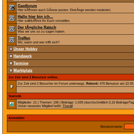
Gastforum
Hier kÃ¶nnen auch GÃ¤ste posten. EintrÃ¤ge werden moderiert.
Hallo hier bin ich...
Hier sollt/kÃ¶nnt Ihr Euch vorstellen.
Der tÃ¤gliche Ratsch
Was wir uns so zu sagen haben.
Treffen
Wo, wann und wer trifft sich?
Unser Hobby
Handwerk
Termine
Marktplatz
Zur Zeit sind 2 Benutzer online.
Zur Zeit sind 2 Besucher im Forum unterwegs.
Rekord:
476 Benutzer am 22.05
Statistik
Mitglieder: 21 | Themen: 196 | Beiträge: 1.039 (durchschnittlich 0,16 Beiträge/Tag
Unser neuestes Mitglied heißt:
Thoralf
.
Anmelden
Benutzername: