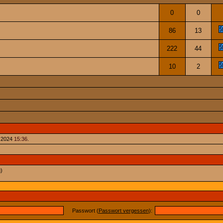
0
0
86
13
222
44
10
2
.2024
15:36
.
)
Passwort (
Passwort vergessen
):