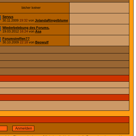
bisher keiner
Servus
30.11.2009
19:32
von
JolandaRingelblume
Wiederbelebung des Forums.
19.03.2012
16:24
von
Asa
Forumstreffen??
30.10.2009
22:18
von
Beowulf