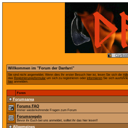
Willkommen im "Forum der Danfarri"
Sie sind nicht angemeldet. Wenn dies Ihr erster Besuch hier ist, lesen Sie sich die
Hil
das
Registrierungsformular
um sich zu registrieren oder
informieren
Sie sich ausführli
hier
anmelden.
Foren
Forumsarea
Forums FAQ
Immer wiederkehrende Fragen zum Forum
Forumsregeln
Bevor ihr Euch bei uns anmeldet, solltet ihr das hier lesen!!
Allgemeines