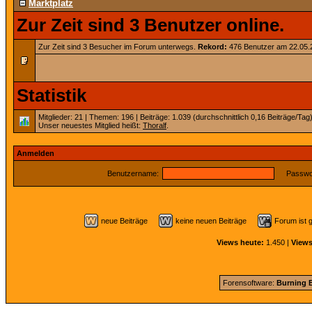
Marktplatz
Zur Zeit sind 3 Benutzer online.
Zur Zeit sind 3 Besucher im Forum unterwegs.
Rekord:
476 Benutzer am 22.05
Statistik
Mitglieder: 21 | Themen: 196 | Beiträge: 1.039 (durchschnittlich 0,16 Beiträge/Tag
Unser neuestes Mitglied heißt:
Thoralf
.
Anmelden
Benutzername:
Passwor
neue Beiträge
keine neuen Beiträge
Forum ist
Views heute:
1.450 |
Views
Forensoftware:
Burning B