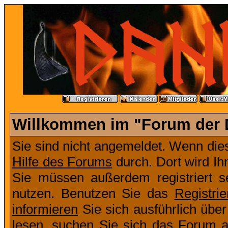
Willkommen im "Forum der D
Sie sind nicht angemeldet. Wenn dies 
Hilfe des Forums
durch. Dort wird Ih
Sie müssen außerdem registriert s
nutzen. Benutzen Sie das
Registri
informieren
Sie sich ausführlich übe
lesen, suchen Sie sich das Forum aus