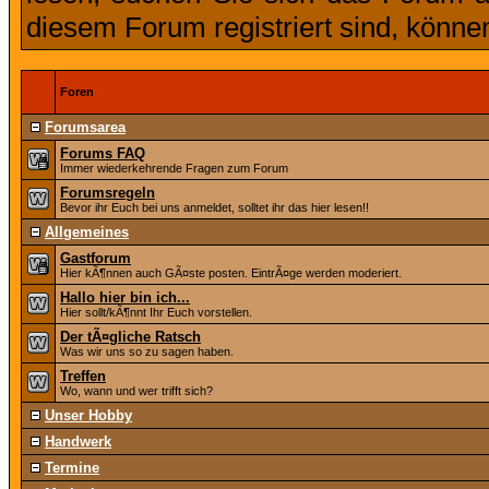
diesem Forum registriert sind, könne
Foren
Forumsarea
Forums FAQ
Immer wiederkehrende Fragen zum Forum
Forumsregeln
Bevor ihr Euch bei uns anmeldet, solltet ihr das hier lesen!!
Allgemeines
Gastforum
Hier kÃ¶nnen auch GÃ¤ste posten. EintrÃ¤ge werden moderiert.
Hallo hier bin ich...
Hier sollt/kÃ¶nnt Ihr Euch vorstellen.
Der tÃ¤gliche Ratsch
Was wir uns so zu sagen haben.
Treffen
Wo, wann und wer trifft sich?
Unser Hobby
Handwerk
Termine