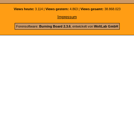
Views heute:
3.114 |
Views gestern:
4.863 |
Views gesamt:
38.868.023
Impressum
Forensoftware:
Burning Board 2.3.6
, entwickelt von
WoltLab GmbH