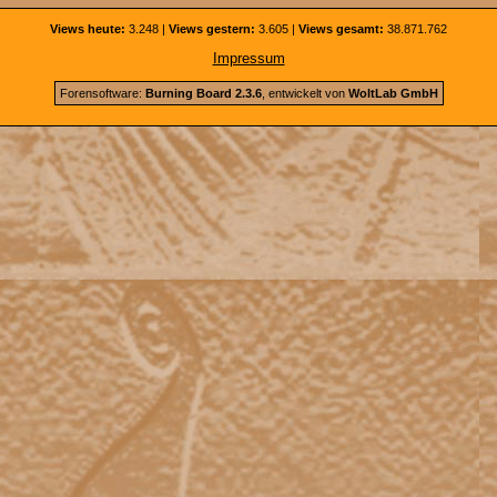
Views heute:
3.248 |
Views gestern:
3.605 |
Views gesamt:
38.871.762
Impressum
Forensoftware:
Burning Board 2.3.6
, entwickelt von
WoltLab GmbH