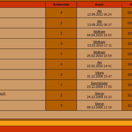
Antworten
Autor
H
Aki
4
18
12.09.2011
06:24
Aki
2
12
13.09.2011
06:37
Wolfram
2
11
04.04.2010
16:52
Wolfram
3
11
13.02.2010
17:11
Wolfram
7
12
26.02.2010
16:59
Aki
4
11
22.02.2010
18:41
Viking
3
11
31.12.2009
15:47
Swordsister
7
11
23.12.2009
17:26
nsch
Sigrun
1
11
24.12.2009
15:10
Sigrun
3
11
09.12.2009
12:19