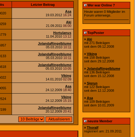
its
Letzter Beitrag
Wer war Online ?
Asa
Heute waren 0 Mitglieder im
3020
19.03.2012
16:24
Forum unterwegs.
Aki
0259
21.09.2011
06:00
Hortulanus
TopPoster
5779
11.04.2010
13:12
»
Aki
mit 271 Beiträgen
JolandaRingelblume
5957
seit dem 09.12.2008
05.03.2010
10:11
»
Viking
JolandaRingelblume
0133
mit 158 Beiträgen
05.03.2010
10:11
seit dem 29.12.2008
JolandaRingelblume
6618
05.03.2010
10:05
»
JolandaRingelblume
mit 136 Beiträgen
Viking
seit dem 15.12.2008
5022
14.01.2010
02:09
»
Sigrun
Asa
mit 122 Beiträgen
9055
24.12.2009
18:40
seit dem 12.12.2008
Viking
»
Asa
2524
24.12.2009
15:15
mit 109 Beiträgen
seit dem 10.01.2009
JolandaRingelblume
2199
20.12.2009
20:41
neuste Member
»
Thoralf
registriert am: 21.09.2011