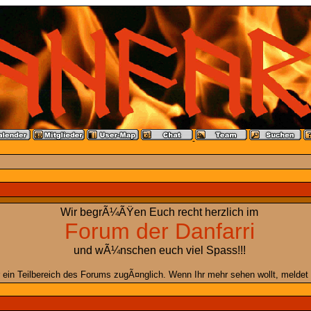
Wir begrÃ¼ÃŸen Euch recht herzlich im
Forum der Danfarri
und wÃ¼nschen euch viel Spass!!!
 ein Teilbereich des Forums zugÃ¤nglich. Wenn Ihr mehr sehen wollt, meldet