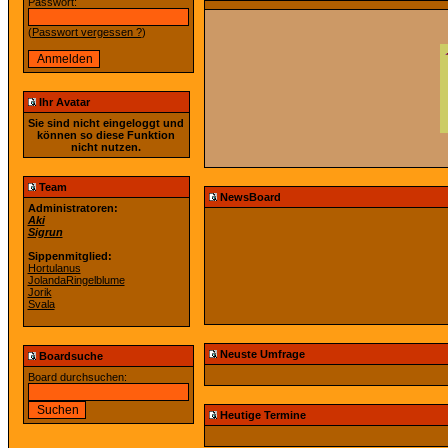
Passwort:
(
Passwort vergessen ?
)
Ihr Avatar
Sie sind nicht eingeloggt und
können so diese Funktion
nicht nutzen.
Team
NewsBoard
Administratoren:
Aki
Sigrun
Sippenmitglied:
Hortulanus
JolandaRingelblume
Jorik
Svala
Neuste Umfrage
Boardsuche
Board durchsuchen:
Heutige Termine