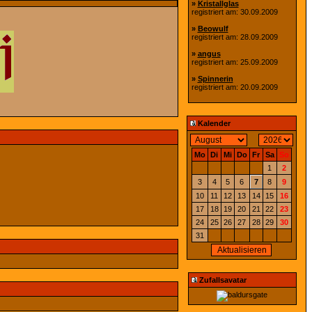
»
Kristallglas
registriert am: 30.09.2009
»
Beowulf
registriert am: 28.09.2009
»
angus
registriert am: 25.09.2009
»
Spinnerin
registriert am: 20.09.2009
Kalender
Mo
Di
Mi
Do
Fr
Sa
So
1
2
3
4
5
6
7
8
9
10
11
12
13
14
15
16
17
18
19
20
21
22
23
24
25
26
27
28
29
30
31
Zufallsavatar