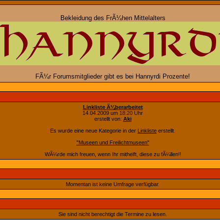
Bekleidung des FrÃ¼hen Mittelalters
FÃ¼r Forumsmitglieder gibt es bei Hannyrdi Prozente!
Linkliste Ã¼berarbeitet
14.04.2009 um
18:20
Uhr
erstellt von:
Aki
Es wurde eine neue Kategorie in der
Linkliste
erstellt.
"Museen und Freilichtmuseen"
WÃ¼rde mich freuen, wenn Ihr mithelft, diese zu fÃ¼llen!!
Momentan ist keine Umfrage verfügbar.
Sie sind nicht berechtigt die Termine zu lesen.