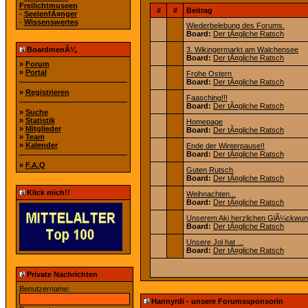
Freilichtmuseen
#
#
Beitrag
-
SeelenfÃ¤nger
-
Wissenswertes
Wiederbelebung des Forums.
Board:
Der tÃ¤gliche Ratsch
BoardmenÃ¼
3. Wikingermarkt am Walchensee
Board:
Der tÃ¤gliche Ratsch
»
Forum
»
Portal
Frohe Ostern
Board:
Der tÃ¤gliche Ratsch
»
Registrieren
Faasching!!!
Board:
Der tÃ¤gliche Ratsch
»
Suche
»
Statistik
Homepage
»
Mitglieder
Board:
Der tÃ¤gliche Ratsch
»
Team
»
Kalender
Ende der Winterpause!!
Board:
Der tÃ¤gliche Ratsch
»
F.A.Q
Guten Rutsch
Board:
Der tÃ¤gliche Ratsch
Klick mich!!
Weihnachten...
Board:
Der tÃ¤gliche Ratsch
Unserem Aki herzlichen GlÃ¼ckwu
Board:
Der tÃ¤gliche Ratsch
Unsere Jol hat ...
Board:
Der tÃ¤gliche Ratsch
Private Nachrichten
Benutzername:
Hannyrdi - unsere Forumssponsorin