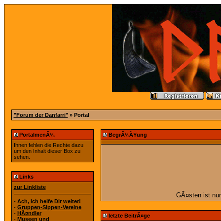
"Forum der Danfarri"
» Portal
PortalmenÃ¼
BegrÃ¼ÃŸung
Ihnen fehlen die Rechte dazu
um den Inhalt dieser Box zu
sehen.
Links
zur Linkliste
GÃ¤sten ist nur
-
Ach, ich helfe Dir weiter!
-
Gruppen-Sippen-Vereine
-
HÃ¤ndler
letzte BeitrÃ¤ge
-
Museen und