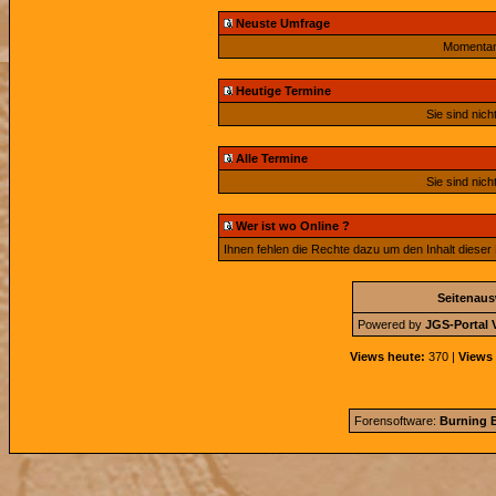
Neuste Umfrage
Momentan 
Heutige Termine
Sie sind nich
Alle Termine
Sie sind nich
Wer ist wo Online ?
Ihnen fehlen die Rechte dazu um den Inhalt dieser
Seitenau
Powered by
JGS-Portal V
Views heute:
370 |
Views 
Forensoftware:
Burning B