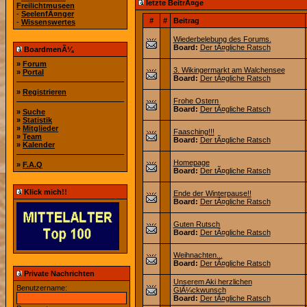
letzte BeitrÃ¤ge
Freilichtmuseen
-
SeelenfÃ¤nger
#
#
Beitrag
-
Wissenswertes
Wiederbelebung des Forums.
Board:
Der tÃ¤gliche Ratsch
BoardmenÃ¼
»
Forum
3. Wikingermarkt am Walchensee
»
Portal
Board:
Der tÃ¤gliche Ratsch
»
Registrieren
Frohe Ostern
Board:
Der tÃ¤gliche Ratsch
»
Suche
»
Statistik
»
Mitglieder
Faasching!!!
»
Team
Board:
Der tÃ¤gliche Ratsch
»
Kalender
Homepage
»
F.A.Q
Board:
Der tÃ¤gliche Ratsch
Klick mich!!
Ende der Winterpause!!
Board:
Der tÃ¤gliche Ratsch
Guten Rutsch
Board:
Der tÃ¤gliche Ratsch
Weihnachten...
Board:
Der tÃ¤gliche Ratsch
Private Nachrichten
Unserem Aki herzlichen
Benutzername:
GlÃ¼ckwunsch
Board:
Der tÃ¤gliche Ratsch