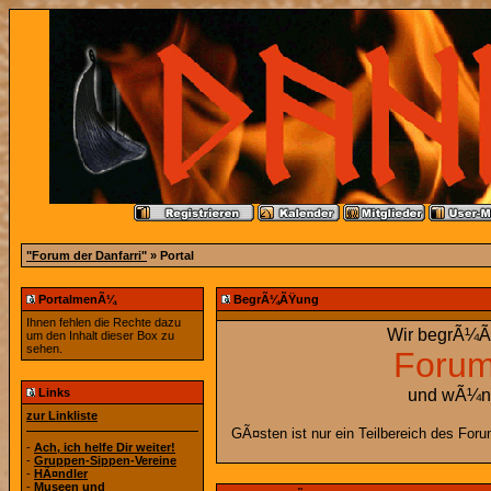
"Forum der Danfarri"
» Portal
PortalmenÃ¼
BegrÃ¼ÃŸung
Ihnen fehlen die Rechte dazu
Wir begrÃ¼ÃŸ
um den Inhalt dieser Box zu
sehen.
Forum
Links
und wÃ¼ns
zur Linkliste
GÃ¤sten ist nur ein Teilbereich des For
-
Ach, ich helfe Dir weiter!
-
Gruppen-Sippen-Vereine
-
HÃ¤ndler
-
Museen und