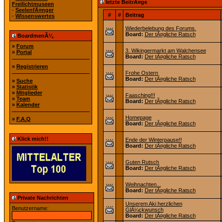
letzte BeitrÃ¤ge
Freilichtmuseen
-
SeelenfÃ¤nger
#
#
Beitrag
-
Wissenswertes
Wiederbelebung des Forums.
Board:
Der tÃ¤gliche Ratsch
BoardmenÃ¼
»
Forum
3. Wikingermarkt am Walchensee
»
Portal
Board:
Der tÃ¤gliche Ratsch
»
Registrieren
Frohe Ostern
Board:
Der tÃ¤gliche Ratsch
»
Suche
»
Statistik
»
Mitglieder
Faasching!!!
»
Team
Board:
Der tÃ¤gliche Ratsch
»
Kalender
Homepage
»
F.A.Q
Board:
Der tÃ¤gliche Ratsch
Klick mich!!
Ende der Winterpause!!
Board:
Der tÃ¤gliche Ratsch
Guten Rutsch
Board:
Der tÃ¤gliche Ratsch
Weihnachten...
Board:
Der tÃ¤gliche Ratsch
Private Nachrichten
Unserem Aki herzlichen
Benutzername:
GlÃ¼ckwunsch
Board:
Der tÃ¤gliche Ratsch