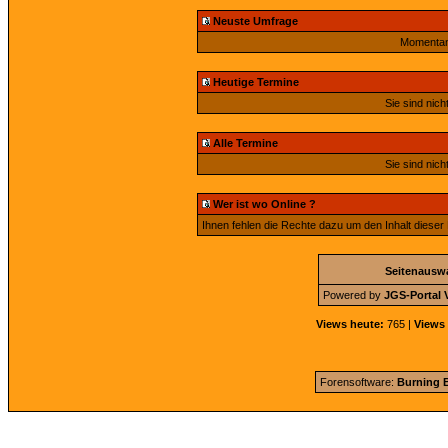
Neuste Umfrage
Momentan 
Heutige Termine
Sie sind nich
Alle Termine
Sie sind nich
Wer ist wo Online ?
Ihnen fehlen die Rechte dazu um den Inhalt dieser
Seitenausw
Powered by
JGS-Portal V
Views heute:
765 |
Views 
Forensoftware:
Burning B