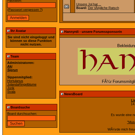
Passwort:
Unsere Jol hat ...
Board:
Der tÃ¤gliche Ratsch
(
Passwort vergessen ?
)
Ihr Avatar
Hannyrdi - unsere Forumssponsorin
Sie sind nicht eingeloggt und
können so diese Funktion
nicht nutzen.
Bekleidun
Team
Administratoren:
Aki
Sigrun
Sippenmitglied:
Hortulanus
FÃ¼r Forumsmitglie
JolandaRingelblume
Jorik
Svala
NewsBoard
Li
14
Boardsuche
Board durchsuchen:
Es wurde eine n
"Muse
WÃ¼rde mich freuen