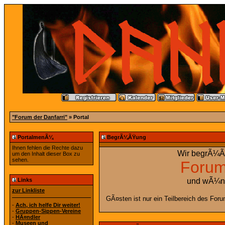
"Forum der Danfarri"
» Portal
PortalmenÃ¼
BegrÃ¼ÃŸung
Ihnen fehlen die Rechte dazu
Wir begrÃ¼ÃŸ
um den Inhalt dieser Box zu
sehen.
Forum
Links
und wÃ¼ns
zur Linkliste
GÃ¤sten ist nur ein Teilbereich des For
-
Ach, ich helfe Dir weiter!
-
Gruppen-Sippen-Vereine
-
HÃ¤ndler
-
Museen und