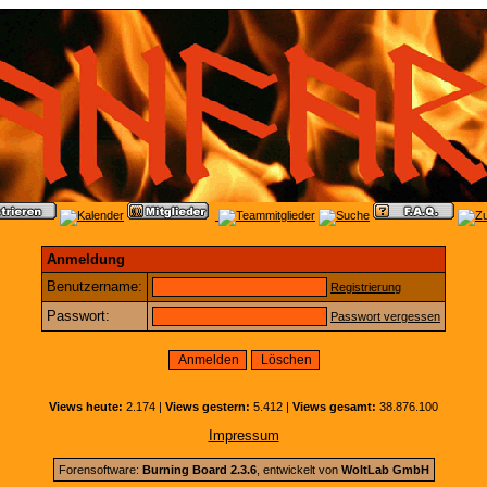
Anmeldung
Benutzername:
Registrierung
Passwort:
Passwort vergessen
Views heute:
2.174 |
Views gestern:
5.412 |
Views gesamt:
38.876.100
Impressum
Forensoftware:
Burning Board 2.3.6
, entwickelt von
WoltLab GmbH