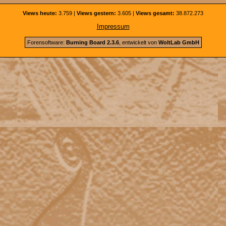
Views heute:
3.759 |
Views gestern:
3.605 |
Views gesamt:
38.872.273
Impressum
Forensoftware:
Burning Board 2.3.6
, entwickelt von
WoltLab GmbH