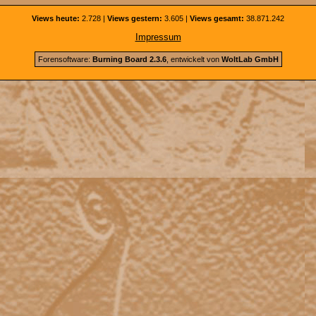
Views heute:
2.728 |
Views gestern:
3.605 |
Views gesamt:
38.871.242
Impressum
Forensoftware:
Burning Board 2.3.6
, entwickelt von
WoltLab GmbH