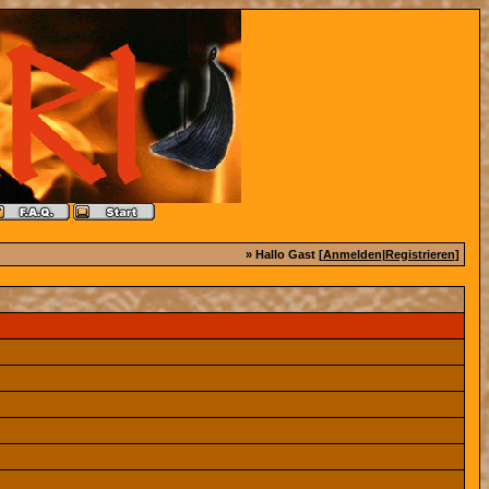
» Hallo Gast [
Anmelden
|
Registrieren
]