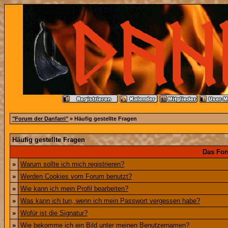
"Forum der Danfarri"
» Häufig gestellte Fragen
Häufig gestellte Fragen
Das For
»
Warum sollte ich mich registrieren?
»
Werden Cookies vom Forum benutzt?
»
Wie kann ich mein Profil bearbeiten?
»
Was kann ich tun, wenn ich mein Passwort vergessen habe?
»
Wofür ist die Signatur?
»
Wie bekomme ich ein Bild unter meinen Benutzernamen?