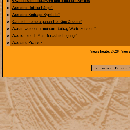
»
BBCode Schnellauswahl und klickbare Smilies
»
Was sind Dateianhänge?
»
Was sind Beitrags-Symbole?
»
Kann ich meine eigenen Beiträge ändern?
»
Warum werden in meinem Beitrag Worte zensiert?
»
Was ist eine E-Mail-Benachrichtigung?
»
Was sind Präfixe?
Views heute:
2.028 |
Views
Forensoftware:
Burning B