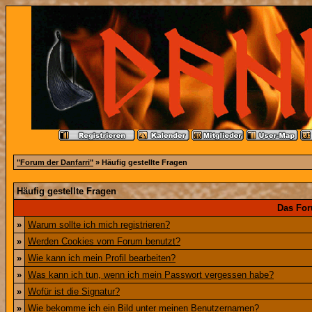
"Forum der Danfarri"
» Häufig gestellte Fragen
Häufig gestellte Fragen
Das For
»
Warum sollte ich mich registrieren?
»
Werden Cookies vom Forum benutzt?
»
Wie kann ich mein Profil bearbeiten?
»
Was kann ich tun, wenn ich mein Passwort vergessen habe?
»
Wofür ist die Signatur?
»
Wie bekomme ich ein Bild unter meinen Benutzernamen?