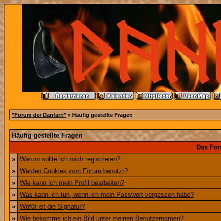
"Forum der Danfarri"
» Häufig gestellte Fragen
Häufig gestellte Fragen
Das For
»
Warum sollte ich mich registrieren?
»
Werden Cookies vom Forum benutzt?
»
Wie kann ich mein Profil bearbeiten?
»
Was kann ich tun, wenn ich mein Passwort vergessen habe?
»
Wofür ist die Signatur?
»
Wie bekomme ich ein Bild unter meinen Benutzernamen?