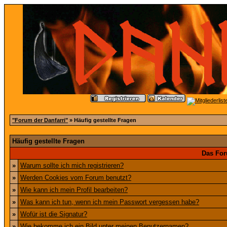
"Forum der Danfarri"
» Häufig gestellte Fragen
Häufig gestellte Fragen
Das For
»
Warum sollte ich mich registrieren?
»
Werden Cookies vom Forum benutzt?
»
Wie kann ich mein Profil bearbeiten?
»
Was kann ich tun, wenn ich mein Passwort vergessen habe?
»
Wofür ist die Signatur?
»
Wie bekomme ich ein Bild unter meinen Benutzernamen?