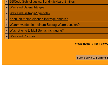
»
BBCode Schnellauswahl und klickbare Smilies
»
Was sind Dateianhänge?
»
Was sind Beitrags-Symbole?
»
Kann ich meine eigenen Beiträge ändern?
»
Warum werden in meinem Beitrag Worte zensiert?
»
Was ist eine E-Mail-Benachrichtigung?
»
Was sind Präfixe?
Views heute:
3.815 |
Views
Forensoftware:
Burning B