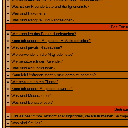
»
Was ist die Freunde-Liste und die Ignorierliste?
»
Was sind Favoriten?
»
Was sind Rangtitel und Rangzeichen?
Das Foru
»
Wie kann ich das Forum durchsuchen?
»
Kann ich anderen Mitgliedern E-Mails schicken?
»
Was sind private Nachrichten?
»
Wie verwende ich die Mitgliederliste?
»
Wie benutze ich den Kalender?
»
Was sind Ankündigungen?
»
Kann ich Umfragen starten bzw. daran teilnehmen?
»
Wie bewerte ich ein Thema?
»
Kann ich andere Mitglieder bewerten?
»
Was sind Moderatoren?
»
Was sind Benutzerlevel?
Beiträg
»
Gibt es bestimmte Textformatierungscodes, die ich in meinen Beiträg
»
Was sind Smilies?