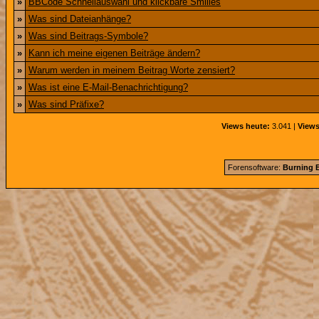
»
BBCode Schnellauswahl und klickbare Smilies
»
Was sind Dateianhänge?
»
Was sind Beitrags-Symbole?
»
Kann ich meine eigenen Beiträge ändern?
»
Warum werden in meinem Beitrag Worte zensiert?
»
Was ist eine E-Mail-Benachrichtigung?
»
Was sind Präfixe?
Views heute:
3.041 |
Views
Forensoftware:
Burning B