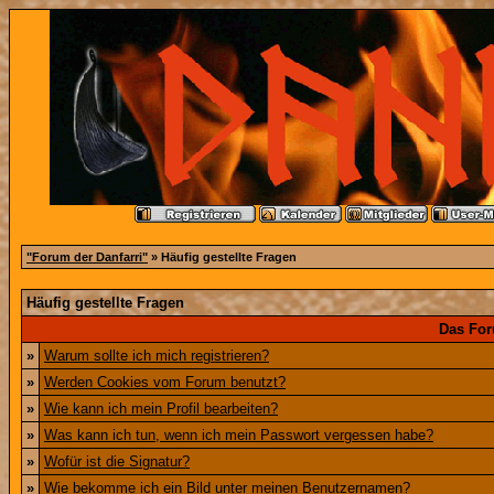
"Forum der Danfarri"
» Häufig gestellte Fragen
Häufig gestellte Fragen
Das For
»
Warum sollte ich mich registrieren?
»
Werden Cookies vom Forum benutzt?
»
Wie kann ich mein Profil bearbeiten?
»
Was kann ich tun, wenn ich mein Passwort vergessen habe?
»
Wofür ist die Signatur?
»
Wie bekomme ich ein Bild unter meinen Benutzernamen?