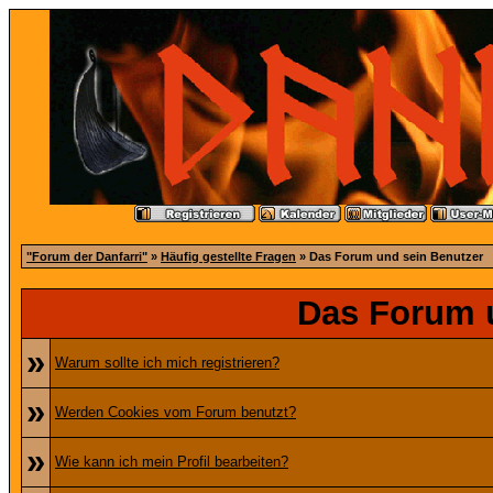
"Forum der Danfarri"
»
Häufig gestellte Fragen
» Das Forum und sein Benutzer
Das Forum 
»
Warum sollte ich mich registrieren?
»
Werden Cookies vom Forum benutzt?
»
Wie kann ich mein Profil bearbeiten?