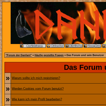
"Forum der Danfarri"
»
Häufig gestellte Fragen
» Das Forum und sein Benutzer
Das Forum 
»
Warum sollte ich mich registrieren?
»
Werden Cookies vom Forum benutzt?
»
Wie kann ich mein Profil bearbeiten?