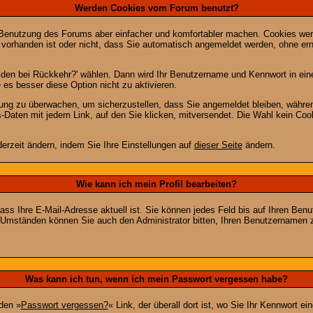
Werden Cookies vom Forum benutzt?
 Benutzung des Forums aber einfacher und komfortabler machen. Cookies werd
m vorhanden ist oder nicht, dass Sie automatisch angemeldet werden, ohne 
lden bei Rückkehr?' wählen. Dann wird Ihr Benutzername und Kennwort in ein
e es besser diese Option nicht zu aktivieren.
tzung zu überwachen, um sicherzustellen, dass Sie angemeldet bleiben, währ
s-Daten mit jedem Link, auf den Sie klicken, mitversendet. Die Wahl kein Co
erzeit ändern, indem Sie Ihre Einstellungen auf
dieser Seite
ändern.
Wie kann ich mein Profil bearbeiten?
f, dass Ihre E-Mail-Adresse aktuell ist. Sie können jedes Feld bis auf Ihren 
hen Umständen können Sie auch den Administrator bitten, Ihren Benutzernamen 
Was kann ich tun, wenn ich mein Passwort vergessen habe?
den »
Passwort vergessen?
« Link, der überall dort ist, wo Sie Ihr Kennwort 