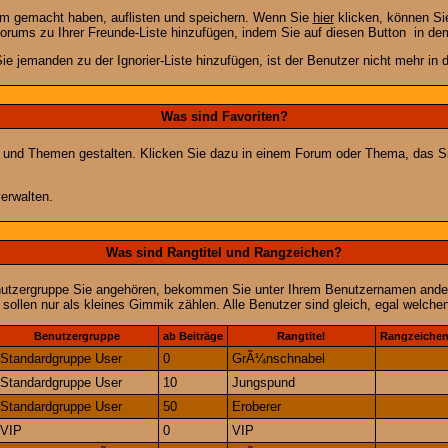
rum gemacht haben, auflisten und speichern. Wenn Sie
hier
klicken, können Si
Forums zu Ihrer Freunde-Liste hinzufügen, indem Sie auf diesen Button
in dem
ie jemanden zu der Ignorier-Liste hinzufügen, ist der Benutzer nicht mehr in
Was sind Favoriten?
en und Themen gestalten. Klicken Sie dazu in einem Forum oder Thema, das Si
erwalten.
Was sind Rangtitel und Rangzeichen?
nutzergruppe Sie angehören, bekommen Sie unter Ihrem Benutzernamen andere 
 sollen nur als kleines Gimmik zählen. Alle Benutzer sind gleich, egal welch
Benutzergruppe
ab Beiträge
Rangtitel
Rangzeiche
Standardgruppe User
0
GrÃ¼nschnabel
Standardgruppe User
10
Jungspund
Standardgruppe User
50
Eroberer
VIP
0
VIP