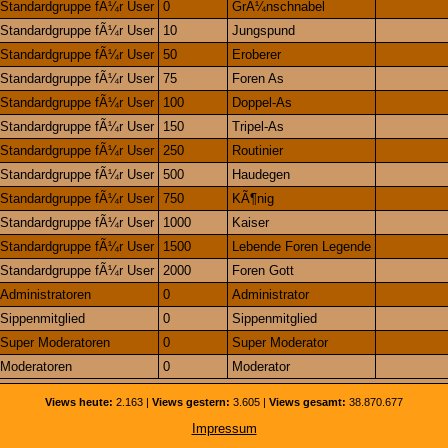
Standardgruppe fÃ¼r User
0
GrÃ¼nschnabel
Standardgruppe fÃ¼r User
10
Jungspund
Standardgruppe fÃ¼r User
50
Eroberer
Standardgruppe fÃ¼r User
75
Foren As
Standardgruppe fÃ¼r User
100
Doppel-As
Standardgruppe fÃ¼r User
150
Tripel-As
Standardgruppe fÃ¼r User
250
Routinier
Standardgruppe fÃ¼r User
500
Haudegen
Standardgruppe fÃ¼r User
750
KÃ¶nig
Standardgruppe fÃ¼r User
1000
Kaiser
Standardgruppe fÃ¼r User
1500
Lebende Foren Legende
Standardgruppe fÃ¼r User
2000
Foren Gott
Administratoren
0
Administrator
Sippenmitglied
0
Sippenmitglied
Super Moderatoren
0
Super Moderator
Moderatoren
0
Moderator
Views heute:
2.163 |
Views gestern:
3.605 |
Views gesamt:
38.870.677
Impressum