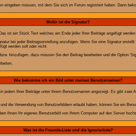
n eingeben müssen, mit dem Sie sich im Forum registriert haben. Dann bekom
Wofür ist die Signatur?
 Das ist ein Stück Text welches am Ende jeder Ihrer Beiträge angefügt werden
gnatur bei jeder Beitragserstellung anzufügen. Wenn Sie eine Signatur erstel
ügt werden soll oder nicht.
 bzw. hinzufügen, dazu müssen Sie den Beitrag bearbeiten und die Option 'Sig
rbeiten.
Wie bekomme ich ein Bild unter meinen Benutzernamen?
 in jedem Ihrer Beiträge unter Ihrem Benutzernamen angezeigt. Es gibt zwei A
lt und die Verwendung von Benutzerbildern erlaubt haben, können Sie ein Benu
uben Ihnen Ihr eigenes Benutzerbild von Ihrem Computer auf den Server hoch
Was ist die Freunde-Liste und die Ignorierliste?