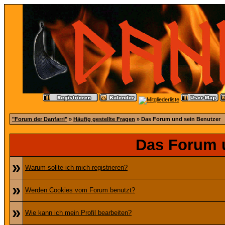
"Forum der Danfarri"
»
Häufig gestellte Fragen
» Das Forum und sein Benutzer
Das Forum 
»
Warum sollte ich mich registrieren?
»
Werden Cookies vom Forum benutzt?
»
Wie kann ich mein Profil bearbeiten?