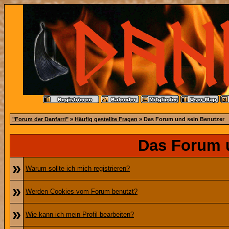
"Forum der Danfarri"
»
Häufig gestellte Fragen
» Das Forum und sein Benutzer
Das Forum 
»
Warum sollte ich mich registrieren?
»
Werden Cookies vom Forum benutzt?
»
Wie kann ich mein Profil bearbeiten?