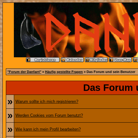
"Forum der Danfarri"
»
Häufig gestellte Fragen
» Das Forum und sein Benutzer
Das Forum 
»
Warum sollte ich mich registrieren?
»
Werden Cookies vom Forum benutzt?
»
Wie kann ich mein Profil bearbeiten?