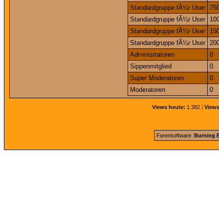
Standardgruppe fÃ¼r User
75
Standardgruppe fÃ¼r User
10
Standardgruppe fÃ¼r User
15
Standardgruppe fÃ¼r User
20
Administratoren
0
Sippenmitglied
0
Super Moderatoren
0
Moderatoren
0
Views heute:
1.382 |
Views
Forensoftware:
Burning B