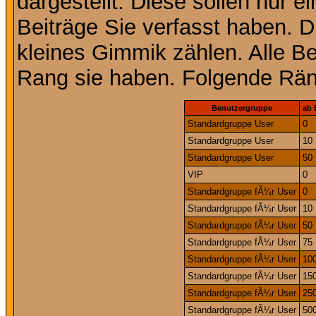
dargestellt. Diese sollen nur ei
Beiträge Sie verfasst haben. D
kleines Gimmik zählen. Alle Be
Rang sie haben. Folgende Räng
Benutzergruppe
ab 
Standardgruppe User
0
Standardgruppe User
10
Standardgruppe User
50
VIP
0
Standardgruppe fÃ¼r User
0
Standardgruppe fÃ¼r User
10
Standardgruppe fÃ¼r User
50
Standardgruppe fÃ¼r User
75
Standardgruppe fÃ¼r User
10
Standardgruppe fÃ¼r User
15
Standardgruppe fÃ¼r User
25
Standardgruppe fÃ¼r User
50