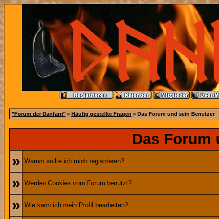
"Forum der Danfarri"
»
Häufig gestellte Fragen
» Das Forum und sein Benutzer
Das Forum 
»
Warum sollte ich mich registrieren?
»
Werden Cookies vom Forum benutzt?
»
Wie kann ich mein Profil bearbeiten?