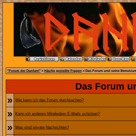
"Forum der Danfarri"
»
Häufig gestellte Fragen
» Das Forum und seine Benutzu
Das Forum u
»
Wie kann ich das Forum durchsuchen?
»
Kann ich anderen Mitgliedern E-Mails schicken?
»
Was sind private Nachrichten?