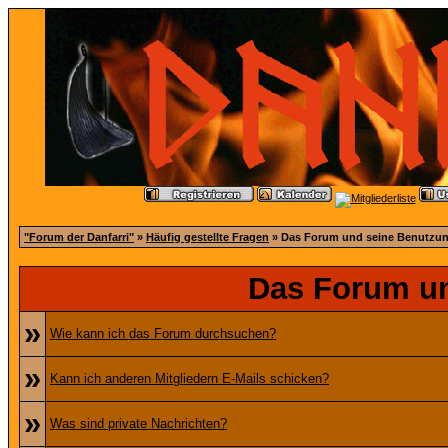
"Forum der Danfarri"
»
Häufig gestellte Fragen
» Das Forum und seine Benutzu
Das Forum u
»
Wie kann ich das Forum durchsuchen?
»
Kann ich anderen Mitgliedern E-Mails schicken?
»
Was sind private Nachrichten?