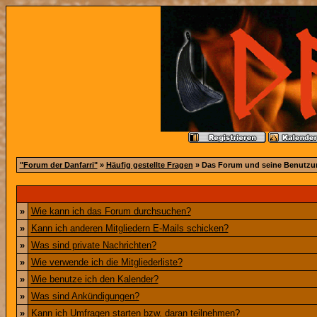
"Forum der Danfarri"
»
Häufig gestellte Fragen
» Das Forum und seine Benutzu
»
Wie kann ich das Forum durchsuchen?
»
Kann ich anderen Mitgliedern E-Mails schicken?
»
Was sind private Nachrichten?
»
Wie verwende ich die Mitgliederliste?
»
Wie benutze ich den Kalender?
»
Was sind Ankündigungen?
»
Kann ich Umfragen starten bzw. daran teilnehmen?