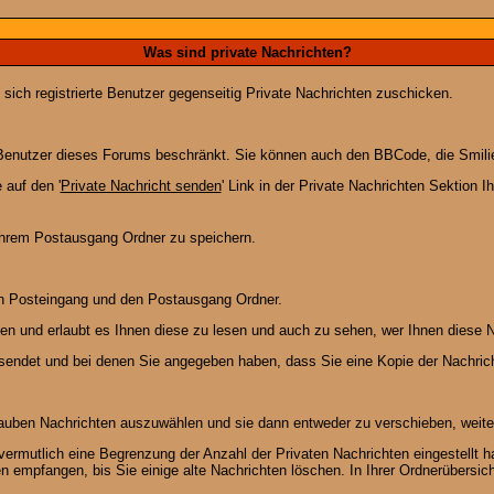
Was sind private Nachrichten?
 sich registrierte Benutzer gegenseitig Private Nachrichten zuschicken.
ie Benutzer dieses Forums beschränkt. Sie können auch den BBCode, die Smili
 auf den '
Private Nachricht senden
' Link in der Private Nachrichten Sektion 
 Ihrem Postausgang Ordner zu speichern.
en Posteingang und den Postausgang Ordner.
en und erlaubt es Ihnen diese zu lesen und auch zu sehen, wer Ihnen diese N
gesendet und bei denen Sie angegeben haben, dass Sie eine Kopie der Nachric
lauben Nachrichten auszuwählen und sie dann entweder zu verschieben, weiter
vermutlich eine Begrenzung der Anzahl der Privaten Nachrichten eingestellt h
empfangen, bis Sie einige alte Nachrichten löschen. In Ihrer Ordnerübersicht 