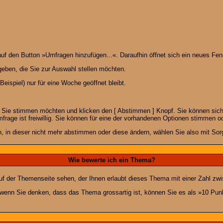
 den Button »Umfragen hinzufügen...«. Daraufhin öffnet sich ein neues Fens
geben, die Sie zur Auswahl stellen möchten.
eispiel) nur für eine Woche geöffnet bleibt.
e Sie stimmen möchten und klicken den [ Abstimmen ] Knopf. Sie können sich
frage ist freiwillig. Sie können für eine der vorhandenen Optionen stimmen 
 in dieser nicht mehr abstimmen oder diese ändern, wählen Sie also mit Sorg
Wie bewerte ich ein Thema?
f der Themenseite sehen, der Ihnen erlaubt dieses Thema mit einer Zahl zwi
er wenn Sie denken, dass das Thema grossartig ist, können Sie es als »10 Pu