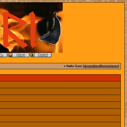
» Hallo Gast [
Anmelden
|
Registrieren
]