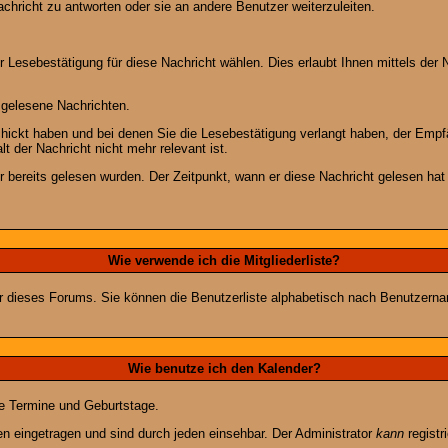
chricht zu antworten oder sie an andere Benutzer weiterzuleiten.
 Lesebestätigung für diese Nachricht wählen. Dies erlaubt Ihnen mittels de
d gelesene Nachrichten.
chickt haben und bei denen Sie die Lesebestätigung verlangt haben, der Emp
lt der Nachricht nicht mehr relevant ist.
 bereits gelesen wurden. Der Zeitpunkt, wann er diese Nachricht gelesen hat
Wie verwende ich die Mitgliederliste?
tzer dieses Forums. Sie können die Benutzerliste alphabetisch nach Benutzer
Wie benutze ich den Kalender?
te Termine und Geburtstage.
 eingetragen und sind durch jeden einsehbar. Der Administrator
kann
registr