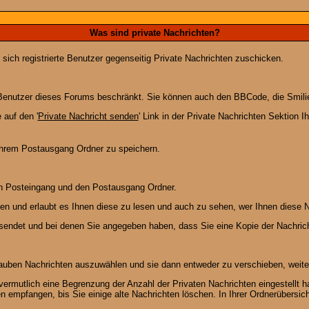
Was sind private Nachrichten?
 sich registrierte Benutzer gegenseitig Private Nachrichten zuschicken.
ie Benutzer dieses Forums beschränkt. Sie können auch den BBCode, die Smili
 auf den '
Private Nachricht senden
' Link in der Private Nachrichten Sektion 
 Ihrem Postausgang Ordner zu speichern.
en Posteingang und den Postausgang Ordner.
en und erlaubt es Ihnen diese zu lesen und auch zu sehen, wer Ihnen diese N
gesendet und bei denen Sie angegeben haben, dass Sie eine Kopie der Nachric
lauben Nachrichten auszuwählen und sie dann entweder zu verschieben, weiter
vermutlich eine Begrenzung der Anzahl der Privaten Nachrichten eingestellt h
empfangen, bis Sie einige alte Nachrichten löschen. In Ihrer Ordnerübersicht 