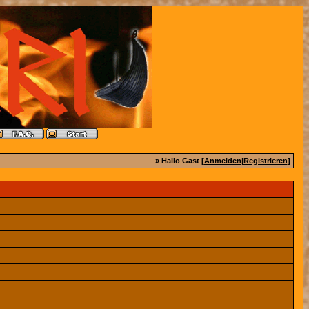
» Hallo Gast [
Anmelden
|
Registrieren
]