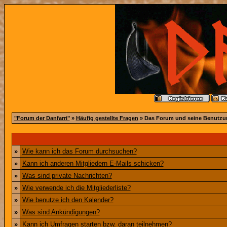
"Forum der Danfarri"
»
Häufig gestellte Fragen
» Das Forum und seine Benutzu
»
Wie kann ich das Forum durchsuchen?
»
Kann ich anderen Mitgliedern E-Mails schicken?
»
Was sind private Nachrichten?
»
Wie verwende ich die Mitgliederliste?
»
Wie benutze ich den Kalender?
»
Was sind Ankündigungen?
»
Kann ich Umfragen starten bzw. daran teilnehmen?