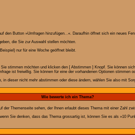
 den Button »Umfragen hinzufügen...«. Daraufhin öffnet sich ein neues Fens
geben, die Sie zur Auswahl stellen möchten.
eispiel) nur für eine Woche geöffnet bleibt.
e Sie stimmen möchten und klicken den [ Abstimmen ] Knopf. Sie können sich
frage ist freiwillig. Sie können für eine der vorhandenen Optionen stimmen 
 in dieser nicht mehr abstimmen oder diese ändern, wählen Sie also mit Sorg
Wie bewerte ich ein Thema?
f der Themenseite sehen, der Ihnen erlaubt dieses Thema mit einer Zahl zwi
er wenn Sie denken, dass das Thema grossartig ist, können Sie es als »10 Pu