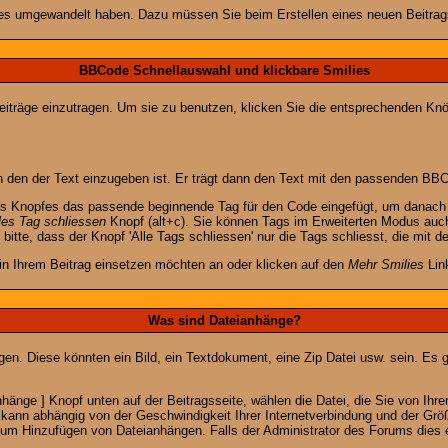
lies umgewandelt haben. Dazu müssen Sie beim Erstellen eines neuen Beitrags
BBCode Schnellauswahl und klickbare Smilies
Beiträge einzutragen. Um sie zu benutzen, klicken Sie die entsprechenden K
 den der Text einzugeben ist. Er trägt dann den Text mit den passenden BBCo
s Knopfes das passende beginnende Tag für den Code eingefügt, um danach d
les Tag schliessen
Knopf (alt+c). Sie können Tags im Erweiterten Modus auc
itte, dass der Knopf 'Alle Tags schliessen' nur die Tags schliesst, die mit d
 in Ihrem Beitrag einsetzen möchten an oder klicken auf den
Mehr Smilies
Link
Was sind Dateianhänge?
gen. Diese könnten ein Bild, ein Textdokument, eine Zip Datei usw. sein. Es 
änge ] Knopf unten auf der Beitragsseite, wählen die Datei, die Sie von Ihrem
kann abhängig von der Geschwindigkeit Ihrer Internetverbindung und der Gr
zum Hinzufügen von Dateianhängen. Falls der Administrator des Forums dies e