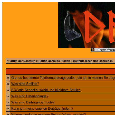
"Forum der Danfarri"
»
Häufig gestellte Fragen
» Beiträge lesen und schreiben
»
Gibt es bestimmte Textformatierungscodes, die ich in meinen Beiträ
»
Was sind Smilies?
»
BBCode Schnellauswahl und klickbare Smilies
»
Was sind Dateianhänge?
»
Was sind Beitrags-Symbole?
»
Kann ich meine eigenen Beiträge ändern?
»
Warum werden in meinem Beitrag Worte zensiert?