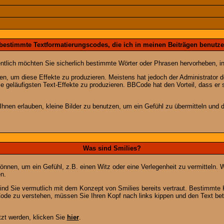
 bestimmte Textformatierungscodes, die ich in meinen Beiträgen benutz
entlich möchten Sie sicherlich bestimmte Wörter oder Phrasen hervorheben, in
 um diese Effekte zu produzieren. Meistens hat jedoch der Administrator
e geläufigsten Text-Effekte zu produzieren. BBCode hat den Vorteil, dass er 
e Ihnen erlauben, kleine Bilder zu benutzen, um ein Gefühl zu übermitteln und
Was sind Smilies?
en können, um ein Gefühl, z.B. einen Witz oder eine Verlegenheit zu vermittel
n.
ind Sie vermutlich mit dem Konzept von Smilies bereits vertraut. Bestimmt
ode zu verstehen, müssen Sie Ihren Kopf nach links kippen und den Text be
tzt werden, klicken Sie
hier
.