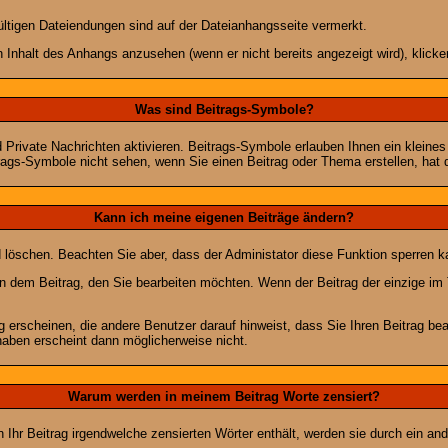
ültigen Dateiendungen sind auf der Dateianhangsseite vermerkt.
 Inhalt des Anhangs anzusehen (wenn er nicht bereits angezeigt wird), klick
Was sind Beitrags-Symbole?
Private Nachrichten aktivieren. Beitrags-Symbole erlauben Ihnen ein kleine
trags-Symbole nicht sehen, wenn Sie einen Beitrag oder Thema erstellen, hat d
Kann ich meine eigenen Beiträge ändern?
nd löschen. Beachten Sie aber, dass der Administator diese Funktion sperren 
in dem Beitrag, den Sie bearbeiten möchten. Wenn der Beitrag der einzige 
rscheinen, die andere Benutzer darauf hinweist, dass Sie Ihren Beitrag bea
haben erscheint dann möglicherweise nicht.
Warum werden in meinem Beitrag Worte zensiert?
hr Beitrag irgendwelche zensierten Wörter enthält, werden sie durch ein and