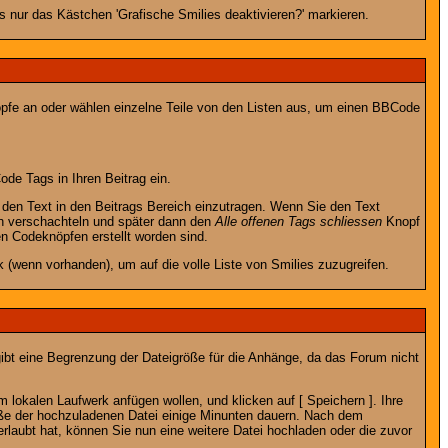
 nur das Kästchen 'Grafische Smilies deaktivieren?' markieren.
nöpfe an oder wählen einzelne Teile von den Listen aus, um einen BBCode
de Tags in Ihren Beitrag ein.
en Text in den Beitrags Bereich einzutragen. Wenn Sie den Text
h verschachteln und später dann den
Alle offenen Tags schliessen
Knopf
en Codeknöpfen erstellt worden sind.
 (wenn vorhanden), um auf die volle Liste von Smilies zuzugreifen.
gibt eine Begrenzung der Dateigröße für die Anhänge, da das Forum nicht
 lokalen Laufwerk anfügen wollen, und klicken auf [ Speichern ]. Ihre
öße der hochzuladenen Datei einige Minunten dauern. Nach dem
rlaubt hat, können Sie nun eine weitere Datei hochladen oder die zuvor