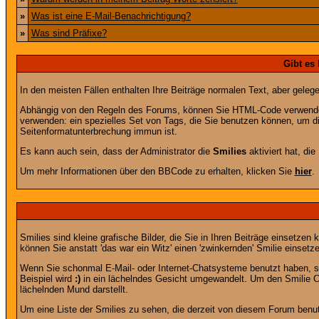
»
Was ist eine E-Mail-Benachrichtigung?
»
Was sind Präfixe?
Gibt es
In den meisten Fällen enthalten Ihre Beiträge normalen Text, aber geleg
Abhängig von den Regeln des Forums, können Sie HTML-Code verwenden,
verwenden: ein spezielles Set von Tags, die Sie benutzen können, um di
Seitenformatunterbrechung immun ist.
Es kann auch sein, dass der Administrator die
Smilies
aktiviert hat, di
Um mehr Informationen über den BBCode zu erhalten, klicken Sie
hier
.
Smilies sind kleine grafische Bilder, die Sie in Ihren Beiträge einsetz
können Sie anstatt 'das war ein Witz' einen 'zwinkernden' Smilie einsetze
Wenn Sie schonmal E-Mail- oder Internet-Chatsysteme benutzt haben, s
Beispiel wird
:)
in ein lächelndes Gesicht umgewandelt. Um den Smilie C
lächelnden Mund darstellt.
Um eine Liste der Smilies zu sehen, die derzeit von diesem Forum benu