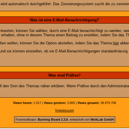
n wird automatisch durchgeführt. Das Zensierungssystem sucht die zu zensier
Was ist eine E-Mail-Benachrichtigung?
worten, können Sie wählen, durch eine E-Mail benachrichtigt zu werden, we
erhalten, ohne in diesem Thema einen Beitrag zu erstellen, indem Sie das Th
ten wollen, können Sie die Option abstellen, indem Sie das Thema
hier
abbes
und sie können einstellen, ob sie E-Mail-Benachrichtigungen standardmässi
Was sind Präfixe?
soll den Sinn des Themas näher erklären. Wenn Präfixe durch den Administrato
Views heute:
1.917 |
Views gestern:
3.865 |
Views gesamt:
38.879.708
Impressum
Forensoftware:
Burning Board 2.3.6
, entwickelt von
WoltLab GmbH