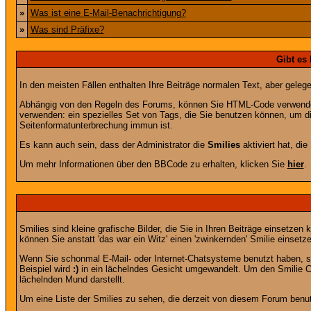
»
Was ist eine E-Mail-Benachrichtigung?
»
Was sind Präfixe?
Gibt es
In den meisten Fällen enthalten Ihre Beiträge normalen Text, aber geleg
Abhängig von den Regeln des Forums, können Sie HTML-Code verwenden,
verwenden: ein spezielles Set von Tags, die Sie benutzen können, um di
Seitenformatunterbrechung immun ist.
Es kann auch sein, dass der Administrator die
Smilies
aktiviert hat, di
Um mehr Informationen über den BBCode zu erhalten, klicken Sie
hier
.
Smilies sind kleine grafische Bilder, die Sie in Ihren Beiträge einsetz
können Sie anstatt 'das war ein Witz' einen 'zwinkernden' Smilie einsetze
Wenn Sie schonmal E-Mail- oder Internet-Chatsysteme benutzt haben, s
Beispiel wird
:)
in ein lächelndes Gesicht umgewandelt. Um den Smilie C
lächelnden Mund darstellt.
Um eine Liste der Smilies zu sehen, die derzeit von diesem Forum benu