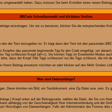
lies umgewandelt haben. Dazu müssen Sie beim Erstellen eines neuen Beitrags
BBCode Schnellauswahl und klickbare Smilies
Beiträge einzutragen. Um sie zu benutzen, klicken Sie die entsprechenden K
 den der Text einzugeben ist. Er trägt dann den Text mit den passenden BBCo
s Knopfes das passende beginnende Tag für den Code eingefügt, um danach d
les Tag schliessen
Knopf (alt+c). Sie können Tags im Erweiterten Modus auc
itte, dass der Knopf 'Alle Tags schliessen' nur die Tags schliesst, die mit d
 in Ihrem Beitrag einsetzen möchten an oder klicken auf den
Mehr Smilies
Link
Was sind Dateianhänge?
gen. Diese könnten ein Bild, ein Textdokument, eine Zip Datei usw. sein. Es 
änge ] Knopf unten auf der Beitragsseite, wählen die Datei, die Sie von Ihrem
kann abhängig von der Geschwindigkeit Ihrer Internetverbindung und der Gr
zum Hinzufügen von Dateianhängen. Falls der Administrator des Forums dies e