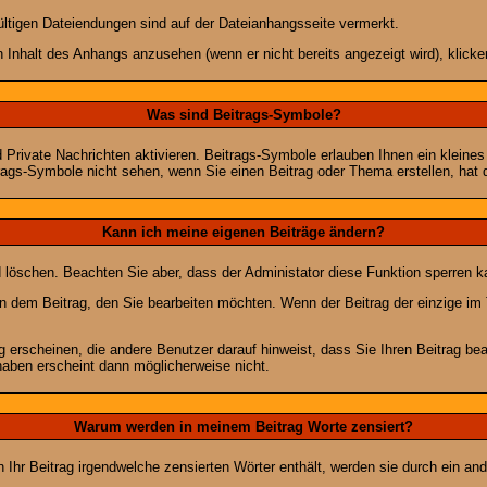
ültigen Dateiendungen sind auf der Dateianhangsseite vermerkt.
 Inhalt des Anhangs anzusehen (wenn er nicht bereits angezeigt wird), klick
Was sind Beitrags-Symbole?
Private Nachrichten aktivieren. Beitrags-Symbole erlauben Ihnen ein kleine
trags-Symbole nicht sehen, wenn Sie einen Beitrag oder Thema erstellen, hat d
Kann ich meine eigenen Beiträge ändern?
nd löschen. Beachten Sie aber, dass der Administator diese Funktion sperren 
in dem Beitrag, den Sie bearbeiten möchten. Wenn der Beitrag der einzige 
rscheinen, die andere Benutzer darauf hinweist, dass Sie Ihren Beitrag bea
haben erscheint dann möglicherweise nicht.
Warum werden in meinem Beitrag Worte zensiert?
hr Beitrag irgendwelche zensierten Wörter enthält, werden sie durch ein and