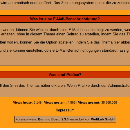
n wird automatisch durchgeführt. Das Zensierungssystem sucht die zu zensier
Was ist eine E-Mail-Benachrichtigung?
worten, können Sie wählen, durch eine E-Mail benachrichtigt zu werden, we
erhalten, ohne in diesem Thema einen Beitrag zu erstellen, indem Sie das Th
ten wollen, können Sie die Option abstellen, indem Sie das Thema
hier
abbes
und sie können einstellen, ob sie E-Mail-Benachrichtigungen standardmässi
Was sind Präfixe?
soll den Sinn des Themas näher erklären. Wenn Präfixe durch den Administrato
Views heute:
3.149 |
Views gestern:
4.863 |
Views gesamt:
38.868.058
Impressum
Forensoftware:
Burning Board 2.3.6
, entwickelt von
WoltLab GmbH