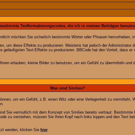
 bestimmte Textformatierungscodes, die ich in meinen Beiträgen benutz
entlich möchten Sie sicherlich bestimmte Wörter oder Phrasen hervorheben, in
 um diese Effekte zu produzieren. Meistens hat jedoch der Administrator
e geläufigsten Text-Effekte zu produzieren. BBCode hat den Vorteil, dass er 
e Ihnen erlauben, kleine Bilder zu benutzen, um ein Gefühl zu übermitteln und
Was sind Smilies?
en können, um ein Gefühl, z.B. einen Witz oder eine Verlegenheit zu vermittel
n.
ind Sie vermutlich mit dem Konzept von Smilies bereits vertraut. Bestimmt
ode zu verstehen, müssen Sie Ihren Kopf nach links kippen und den Text be
tzt werden, klicken Sie
hier
.