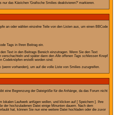
 nur das Kästchen 'Grafische Smilies deaktivieren?' markieren.
nöpfe an oder wählen einzelne Teile von den Listen aus, um einen BBCode
de Tags in Ihren Beitrag ein.
en Text in den Beitrags Bereich einzutragen. Wenn Sie den Text
h verschachteln und später dann den
Alle offenen Tags schliessen
Knopf
en Codeknöpfen erstellt worden sind.
 (wenn vorhanden), um auf die volle Liste von Smilies zuzugreifen.
gibt eine Begrenzung der Dateigröße für die Anhänge, da das Forum nicht
 lokalen Laufwerk anfügen wollen, und klicken auf [ Speichern ]. Ihre
öße der hochzuladenen Datei einige Minunten dauern. Nach dem
rlaubt hat, können Sie nun eine weitere Datei hochladen oder die zuvor