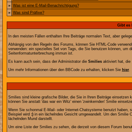
»
Was ist eine E-Mail-Benachrichtigung?
»
Was sind Präfixe?
Gibt es
In den meisten Fällen enthalten Ihre Beiträge normalen Text, aber geleg
Abhängig von den Regeln des Forums, können Sie HTML-Code verwenden,
verwenden: ein spezielles Set von Tags, die Sie benutzen können, um di
Seitenformatunterbrechung immun ist.
Es kann auch sein, dass der Administrator die
Smilies
aktiviert hat, di
Um mehr Informationen über den BBCode zu erhalten, klicken Sie
hier
.
Smilies sind kleine grafische Bilder, die Sie in Ihren Beiträge einsetz
können Sie anstatt 'das war ein Witz' einen 'zwinkernden' Smilie einsetze
Wenn Sie schonmal E-Mail- oder Internet-Chatsysteme benutzt haben, s
Beispiel wird
:)
in ein lächelndes Gesicht umgewandelt. Um den Smilie C
lächelnden Mund darstellt.
Um eine Liste der Smilies zu sehen, die derzeit von diesem Forum benu