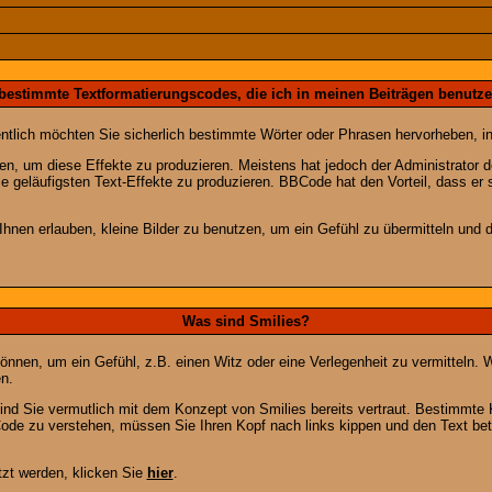
 bestimmte Textformatierungscodes, die ich in meinen Beiträgen benutz
entlich möchten Sie sicherlich bestimmte Wörter oder Phrasen hervorheben, in
 um diese Effekte zu produzieren. Meistens hat jedoch der Administrator
e geläufigsten Text-Effekte zu produzieren. BBCode hat den Vorteil, dass er 
e Ihnen erlauben, kleine Bilder zu benutzen, um ein Gefühl zu übermitteln und
Was sind Smilies?
en können, um ein Gefühl, z.B. einen Witz oder eine Verlegenheit zu vermittel
n.
ind Sie vermutlich mit dem Konzept von Smilies bereits vertraut. Bestimmt
ode zu verstehen, müssen Sie Ihren Kopf nach links kippen und den Text be
tzt werden, klicken Sie
hier
.