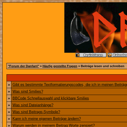
"Forum der Danfarri"
»
Häufig gestellte Fragen
» Beiträge lesen und schreiben
»
Gibt es bestimmte Textformatierungscodes, die ich in meinen Beiträ
»
Was sind Smilies?
»
BBCode Schnellauswahl und klickbare Smilies
»
Was sind Dateianhänge?
»
Was sind Beitrags-Symbole?
»
Kann ich meine eigenen Beiträge ändern?
»
Warum werden in meinem Beitrag Worte zensiert?