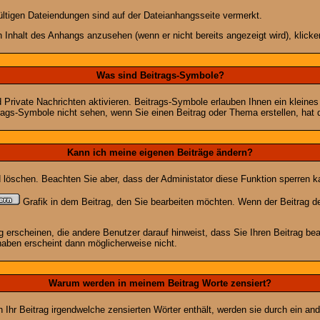
ültigen Dateiendungen sind auf der Dateianhangsseite vermerkt.
 Inhalt des Anhangs anzusehen (wenn er nicht bereits angezeigt wird), klick
Was sind Beitrags-Symbole?
Private Nachrichten aktivieren. Beitrags-Symbole erlauben Ihnen ein kleine
trags-Symbole nicht sehen, wenn Sie einen Beitrag oder Thema erstellen, hat d
Kann ich meine eigenen Beiträge ändern?
nd löschen. Beachten Sie aber, dass der Administator diese Funktion sperren 
Grafik in dem Beitrag, den Sie bearbeiten möchten. Wenn der Beitrag d
rscheinen, die andere Benutzer darauf hinweist, dass Sie Ihren Beitrag bea
haben erscheint dann möglicherweise nicht.
Warum werden in meinem Beitrag Worte zensiert?
hr Beitrag irgendwelche zensierten Wörter enthält, werden sie durch ein and