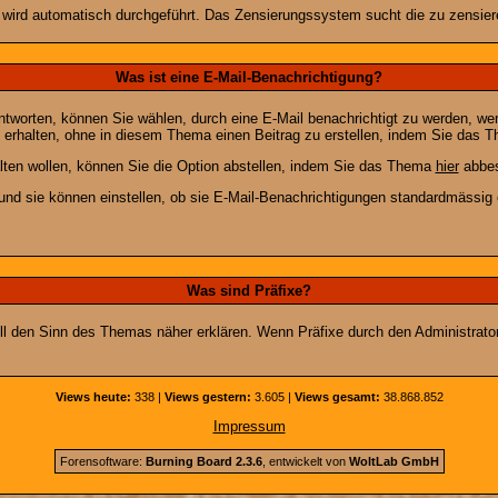
n wird automatisch durchgeführt. Das Zensierungssystem sucht die zu zensier
Was ist eine E-Mail-Benachrichtigung?
worten, können Sie wählen, durch eine E-Mail benachrichtigt zu werden, we
erhalten, ohne in diesem Thema einen Beitrag zu erstellen, indem Sie das Th
ten wollen, können Sie die Option abstellen, indem Sie das Thema
hier
abbes
und sie können einstellen, ob sie E-Mail-Benachrichtigungen standardmässi
Was sind Präfixe?
soll den Sinn des Themas näher erklären. Wenn Präfixe durch den Administrato
Views heute:
338 |
Views gestern:
3.605 |
Views gesamt:
38.868.852
Impressum
Forensoftware:
Burning Board 2.3.6
, entwickelt von
WoltLab GmbH