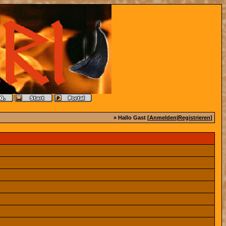
» Hallo Gast [
Anmelden
|
Registrieren
]