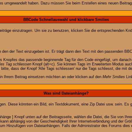
lies umgewandelt haben. Dazu müssen Sie beim Erstellen eines neuen Beitrags
BBCode Schnellauswahl und klickbare Smilies
Beiträge einzutragen. Um sie zu benutzen, klicken Sie die entsprechenden K
 den der Text einzugeben ist. Er trägt dann den Text mit den passenden BBCo
s Knopfes das passende beginnende Tag für den Code eingefügt, um danach d
les Tag schliessen
Knopf (alt+c). Sie können Tags im Erweiterten Modus auc
itte, dass der Knopf 'Alle Tags schliessen' nur die Tags schliesst, die mit d
 in Ihrem Beitrag einsetzen möchten an oder klicken auf den
Mehr Smilies
Link
Was sind Dateianhänge?
gen. Diese könnten ein Bild, ein Textdokument, eine Zip Datei usw. sein. Es 
änge ] Knopf unten auf der Beitragsseite, wählen die Datei, die Sie von Ihrem
kann abhängig von der Geschwindigkeit Ihrer Internetverbindung und der Gr
zum Hinzufügen von Dateianhängen. Falls der Administrator des Forums dies e