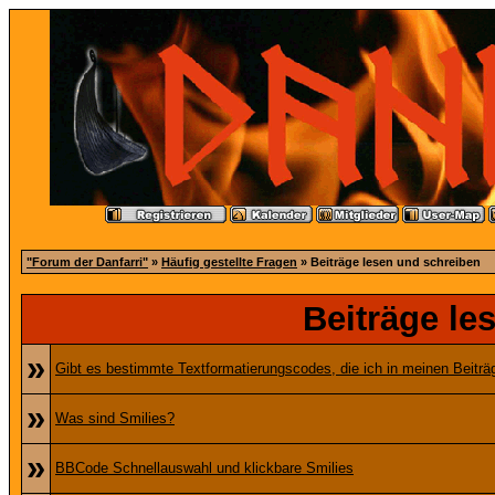
"Forum der Danfarri"
»
Häufig gestellte Fragen
» Beiträge lesen und schreiben
Beiträge le
»
Gibt es bestimmte Textformatierungscodes, die ich in meinen Beitr
»
Was sind Smilies?
»
BBCode Schnellauswahl und klickbare Smilies