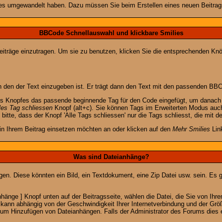
lies umgewandelt haben. Dazu müssen Sie beim Erstellen eines neuen Beitrags
BBCode Schnellauswahl und klickbare Smilies
Beiträge einzutragen. Um sie zu benutzen, klicken Sie die entsprechenden K
 den der Text einzugeben ist. Er trägt dann den Text mit den passenden BBCo
s Knopfes das passende beginnende Tag für den Code eingefügt, um danach d
les Tag schliessen
Knopf (alt+c). Sie können Tags im Erweiterten Modus auc
itte, dass der Knopf 'Alle Tags schliessen' nur die Tags schliesst, die mit d
 in Ihrem Beitrag einsetzen möchten an oder klicken auf den
Mehr Smilies
Link
Was sind Dateianhänge?
gen. Diese könnten ein Bild, ein Textdokument, eine Zip Datei usw. sein. Es 
änge ] Knopf unten auf der Beitragsseite, wählen die Datei, die Sie von Ihrem
kann abhängig von der Geschwindigkeit Ihrer Internetverbindung und der Gr
zum Hinzufügen von Dateianhängen. Falls der Administrator des Forums dies e