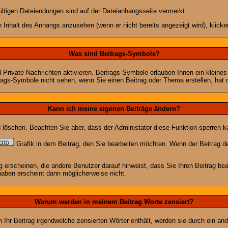
ültigen Dateiendungen sind auf der Dateianhangsseite vermerkt.
 Inhalt des Anhangs anzusehen (wenn er nicht bereits angezeigt wird), klick
Was sind Beitrags-Symbole?
Private Nachrichten aktivieren. Beitrags-Symbole erlauben Ihnen ein kleine
trags-Symbole nicht sehen, wenn Sie einen Beitrag oder Thema erstellen, hat d
Kann ich meine eigenen Beiträge ändern?
nd löschen. Beachten Sie aber, dass der Administator diese Funktion sperren 
Grafik in dem Beitrag, den Sie bearbeiten möchten. Wenn der Beitrag d
rscheinen, die andere Benutzer darauf hinweist, dass Sie Ihren Beitrag bea
haben erscheint dann möglicherweise nicht.
Warum werden in meinem Beitrag Worte zensiert?
hr Beitrag irgendwelche zensierten Wörter enthält, werden sie durch ein and