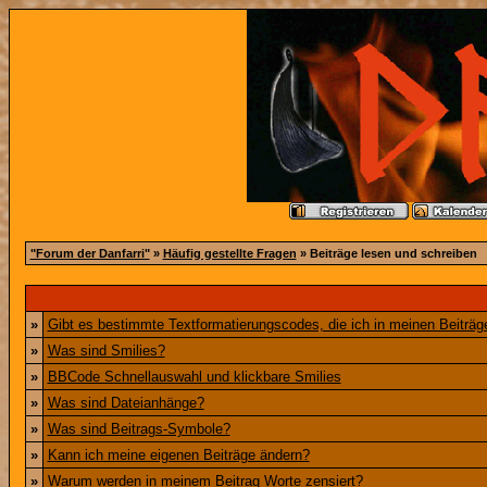
"Forum der Danfarri"
»
Häufig gestellte Fragen
» Beiträge lesen und schreiben
»
Gibt es bestimmte Textformatierungscodes, die ich in meinen Beiträ
»
Was sind Smilies?
»
BBCode Schnellauswahl und klickbare Smilies
»
Was sind Dateianhänge?
»
Was sind Beitrags-Symbole?
»
Kann ich meine eigenen Beiträge ändern?
»
Warum werden in meinem Beitrag Worte zensiert?