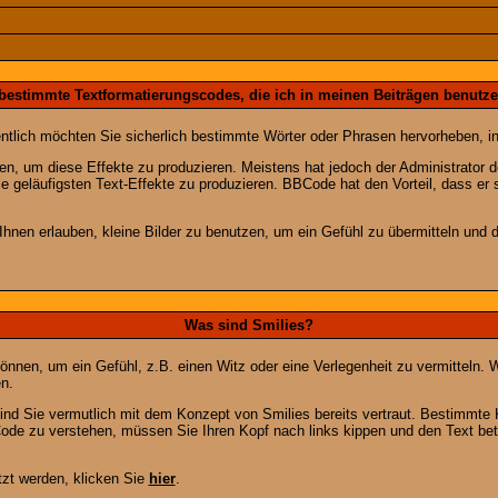
 bestimmte Textformatierungscodes, die ich in meinen Beiträgen benutz
entlich möchten Sie sicherlich bestimmte Wörter oder Phrasen hervorheben, in
 um diese Effekte zu produzieren. Meistens hat jedoch der Administrator
e geläufigsten Text-Effekte zu produzieren. BBCode hat den Vorteil, dass er 
e Ihnen erlauben, kleine Bilder zu benutzen, um ein Gefühl zu übermitteln und
Was sind Smilies?
en können, um ein Gefühl, z.B. einen Witz oder eine Verlegenheit zu vermittel
n.
ind Sie vermutlich mit dem Konzept von Smilies bereits vertraut. Bestimmt
ode zu verstehen, müssen Sie Ihren Kopf nach links kippen und den Text be
tzt werden, klicken Sie
hier
.