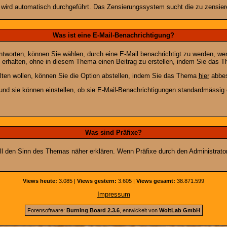
n wird automatisch durchgeführt. Das Zensierungssystem sucht die zu zensier
Was ist eine E-Mail-Benachrichtigung?
worten, können Sie wählen, durch eine E-Mail benachrichtigt zu werden, we
erhalten, ohne in diesem Thema einen Beitrag zu erstellen, indem Sie das Th
ten wollen, können Sie die Option abstellen, indem Sie das Thema
hier
abbes
und sie können einstellen, ob sie E-Mail-Benachrichtigungen standardmässi
Was sind Präfixe?
soll den Sinn des Themas näher erklären. Wenn Präfixe durch den Administrato
Views heute:
3.085 |
Views gestern:
3.605 |
Views gesamt:
38.871.599
Impressum
Forensoftware:
Burning Board 2.3.6
, entwickelt von
WoltLab GmbH