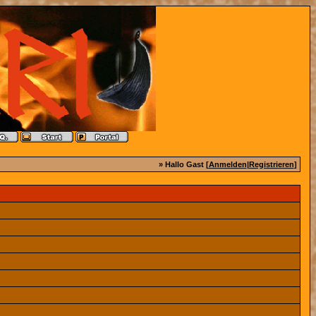
» Hallo Gast [
Anmelden
|
Registrieren
]