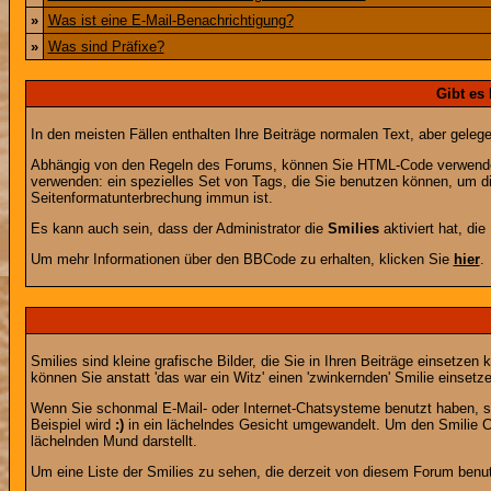
»
Was ist eine E-Mail-Benachrichtigung?
»
Was sind Präfixe?
Gibt es
In den meisten Fällen enthalten Ihre Beiträge normalen Text, aber geleg
Abhängig von den Regeln des Forums, können Sie HTML-Code verwenden,
verwenden: ein spezielles Set von Tags, die Sie benutzen können, um di
Seitenformatunterbrechung immun ist.
Es kann auch sein, dass der Administrator die
Smilies
aktiviert hat, di
Um mehr Informationen über den BBCode zu erhalten, klicken Sie
hier
.
Smilies sind kleine grafische Bilder, die Sie in Ihren Beiträge einsetz
können Sie anstatt 'das war ein Witz' einen 'zwinkernden' Smilie einsetze
Wenn Sie schonmal E-Mail- oder Internet-Chatsysteme benutzt haben, s
Beispiel wird
:)
in ein lächelndes Gesicht umgewandelt. Um den Smilie C
lächelnden Mund darstellt.
Um eine Liste der Smilies zu sehen, die derzeit von diesem Forum benu