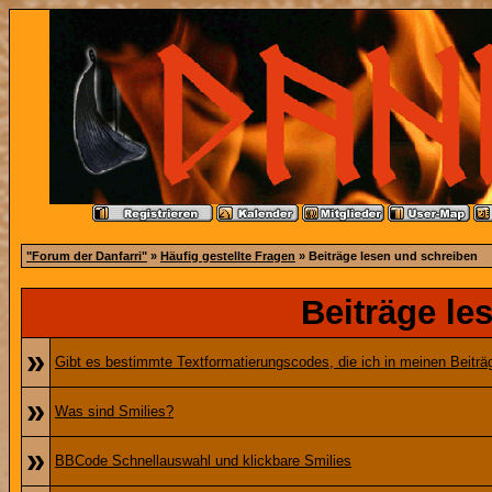
"Forum der Danfarri"
»
Häufig gestellte Fragen
» Beiträge lesen und schreiben
Beiträge le
»
Gibt es bestimmte Textformatierungscodes, die ich in meinen Beitr
»
Was sind Smilies?
»
BBCode Schnellauswahl und klickbare Smilies