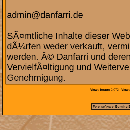
admin@danfarri.de
SÃ¤mtliche Inhalte dieser Web
dÃ¼rfen weder verkauft, vermie
werden. Â© Danfarri und deren
VervielfÃ¤ltigung und Weiterve
Genehmigung.
Views heute:
2.072 |
Views
Forensoftware:
Burning B