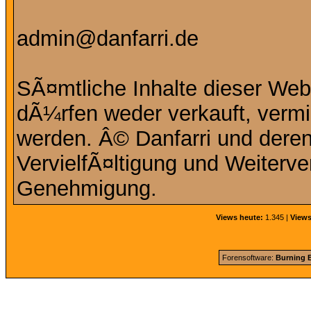
admin@danfarri.de
SÃ¤mtliche Inhalte dieser Web
dÃ¼rfen weder verkauft, vermie
werden. Â© Danfarri und deren
VervielfÃ¤ltigung und Weiterve
Genehmigung.
Views heute:
1.345 |
Views
Forensoftware:
Burning B