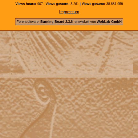
Views heute:
907 |
Views gestern:
3.261 |
Views gesamt:
38.881.959
Impressum
Forensoftware:
Burning Board 2.3.6
, entwickelt von
WoltLab GmbH