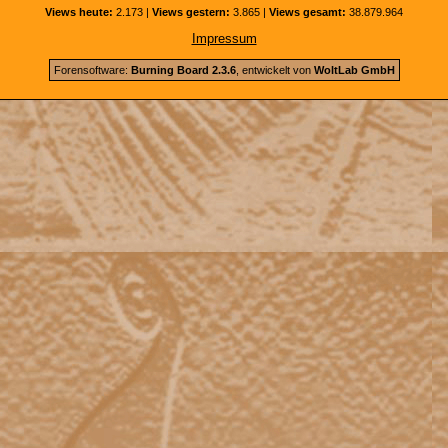
Views heute:
2.173 |
Views gestern:
3.865 |
Views gesamt:
38.879.964
Impressum
Forensoftware:
Burning Board 2.3.6
, entwickelt von
WoltLab GmbH