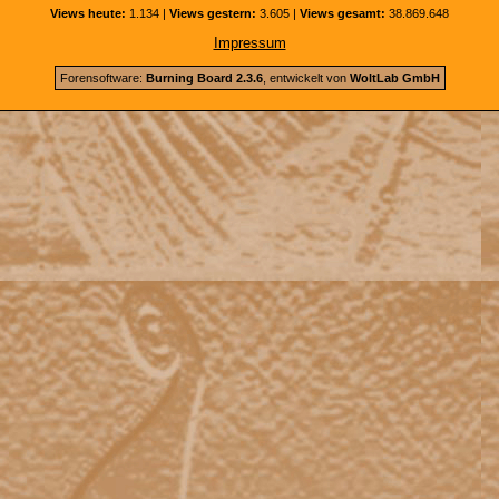
Views heute:
1.134 |
Views gestern:
3.605 |
Views gesamt:
38.869.648
Impressum
Forensoftware:
Burning Board 2.3.6
, entwickelt von
WoltLab GmbH